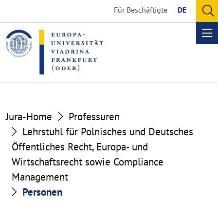
Go
Go
Für Beschäftigte
DE
to
to
O
the
the
se
Op
content
footer
me
section
section
Jura-Home
Professuren
Lehrstuhl für Polnisches und Deutsches
Öffentliches Recht, Europa- und
Wirtschaftsrecht sowie Compliance
Management
Personen