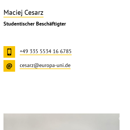
Maciej Cesarz
Studentischer Beschäftigter
+49 335 5534 16 6785
cesarz@europa-uni.de
©
Copy