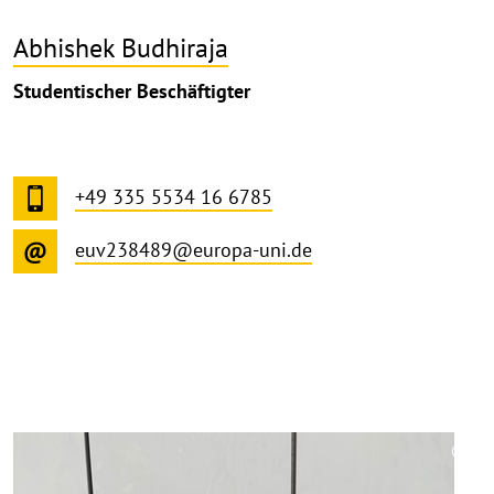
Abhishek Budhiraja
Studentischer Beschäftigter
+49 335 5534 16 6785
euv238489@europa-uni.de
©
Copy