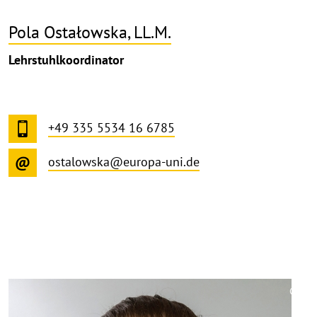
Pola Ostałowska, LL.M.
Lehrstuhlkoordinator
+49 335 5534 16 6785
ostalowska@europa-uni.de
©
Copy