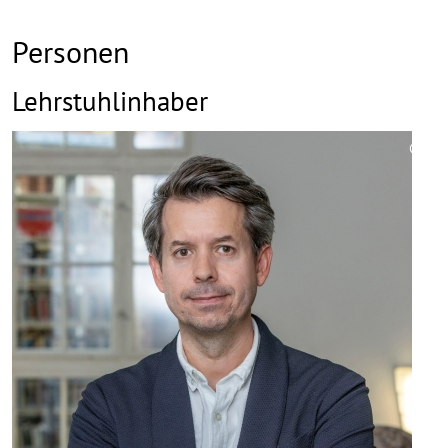
Personen
Lehrstuhlinhaber
©
Copy
aufk