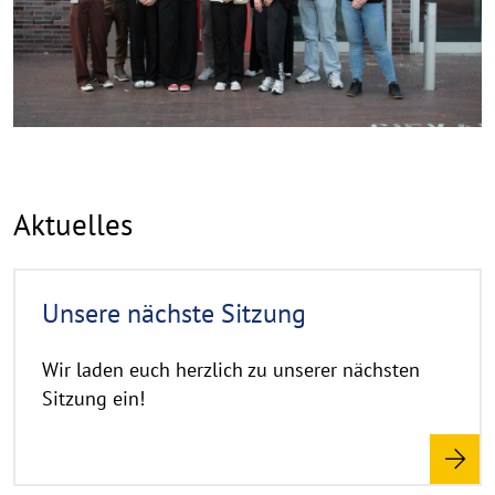
Aktuelles
R
Unsere nächste Sitzung
e
a
d
Wir laden euch herzlich zu unserer nächsten
m
Sitzung ein!
o
r
e