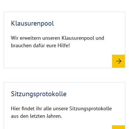
R
Klausurenpool
e
a
d
Wir erweitern unseren Klausurenpool und
m
brauchen dafür eure Hilfe!
o
r
e
R
Sitzungsprotokolle
e
a
d
Hier findet ihr alle unsere Sitzungsprotokolle
m
aus den letzten Jahren.
o