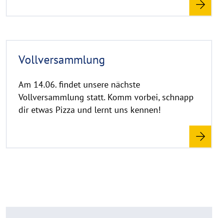
r
e
R
Vollversammlung
e
a
d
Am 14.06. findet unsere nächste
m
Vollversammlung statt. Komm vorbei, schnapp
o
dir etwas Pizza und lernt uns kennen!
r
e