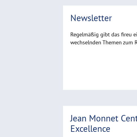
R
Newsletter
e
a
d
Regelmäßig gibt das fireu e
m
wechselnden Themen zum Re
o
r
e
R
Jean Monnet Cent
e
a
Excellence
d