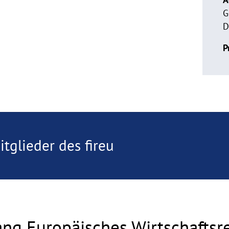
G
D
P
tglieder des fireu
ng Europäisches Wirtschaftsr