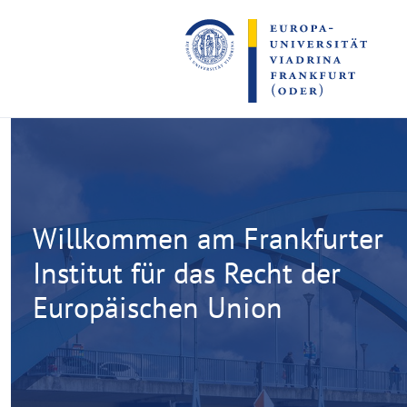
Go
Go
to
to
the
the
content
footer
section
section
Frankfurter
Institut
Willkommen am Frankfurter
für
Institut für das Recht der
Europäischen Union
das
Recht
der