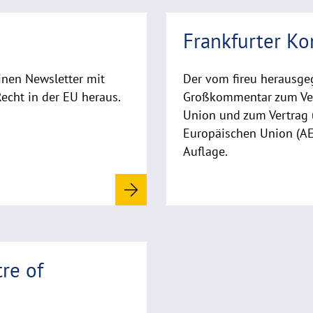
R
Frankfurter K
e
a
d
inen Newsletter mit
Der vom fireu herausge
m
cht in der EU heraus.
Großkommentar zum Ver
o
Union und zum Vertrag 
r
Europäischen Union (AE
e
Auflage.
re of