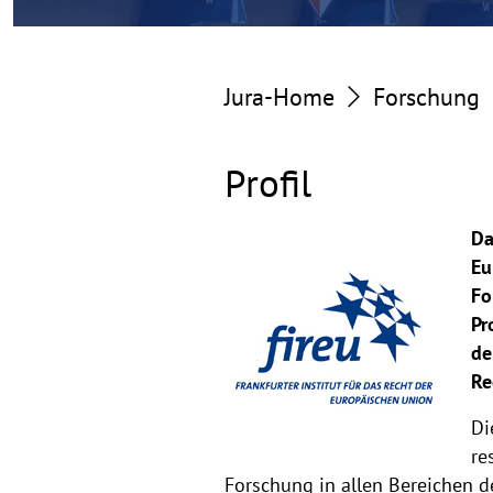
Europäischen
Union
Jura-Home
Forschung
(fireu)
Profil
Da
Eu
Fo
Pr
de
Re
Di
re
Forschung in allen Bereichen de