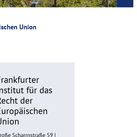
äischen Union
Frankfurter
nstitut für das
Recht der
Europäischen
Union
roße Scharrnstraße 59 |