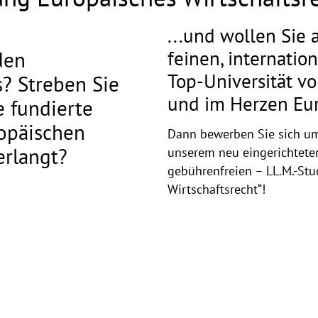
...und wollen Sie 
feinen, internation
den
Top-Universität vo
? Streben Sie
und im Herzen Eur
e fundierte
opäischen
Dann bewerben Sie sich um
erlangt?
unserem neu eingerichtete
gebührenfreien – LL.M.-St
Wirtschaftsrecht“!