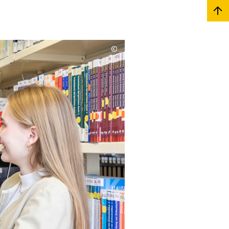
©
Copyrighthinweis
aufklappen