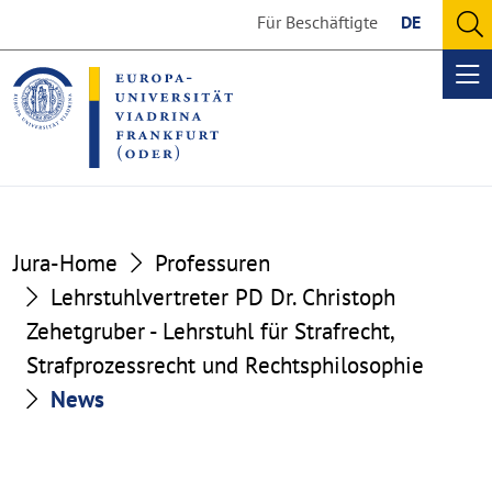
Go
Go
Für Beschäftigte
DE
to
to
O
the
the
se
Op
content
footer
me
section
section
Jura-Home
Professuren
Lehrstuhlvertreter PD Dr. Christoph
Zehetgruber - Lehrstuhl für Strafrecht,
Strafprozessrecht und Rechtsphilosophie
News