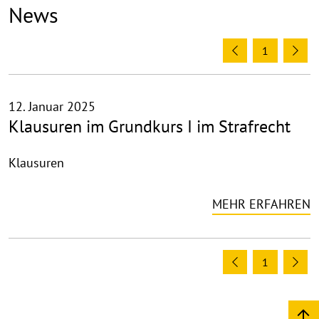
News
1
Previous
Ne
12. Januar 2025
Klausuren im Grundkurs I im Strafrecht
Klausuren
MEHR ERFAHREN
1
Previous
Ne