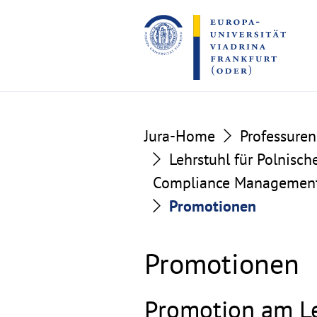
Go
Go
to
to
the
the
content
footer
section
section
Jura-Home
Professuren
Lehrstuhl für Polnisch
Compliance Managemen
Promotionen
Promotionen
Promotion am L