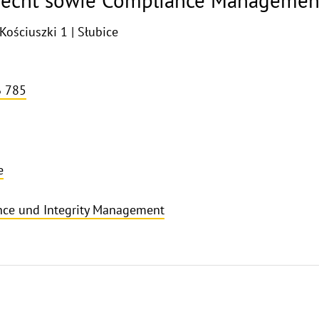
srecht sowie Compliance Managemen
Kościuszki 1 | Słubice
6 785
e
nce und Integrity Management