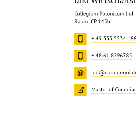
und Wirtschaft
Collegium Polonicum | ul. 
Raum: CP 145b
+ 49 335 5534 16
+ 48 61 8296785
ppl@europa-uni.d
Master of Complia