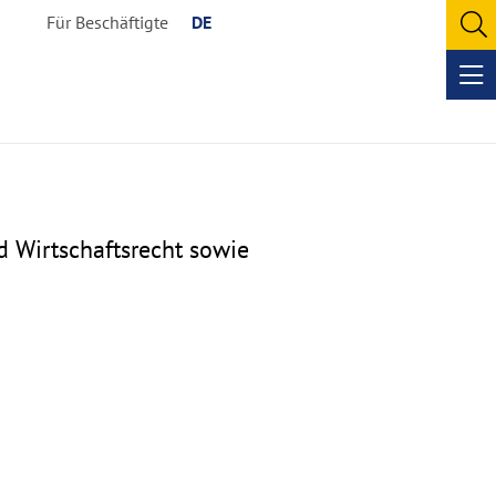
Für Beschäftigte
DE
O
se
Op
me
d Wirtschaftsrecht sowie