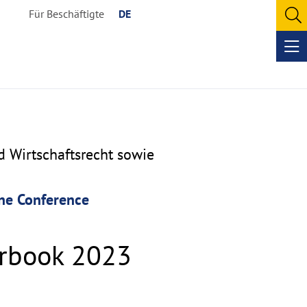
Für Beschäftigte
DE
O
se
Op
me
d Wirtschaftsrecht sowie
ine Conference
arbook 2023