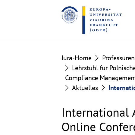
Go
Go
to
to
the
the
content
footer
section
section
Jura-Home
Professuren
Lehrstuhl für Polnisch
Compliance Managemen
Aktuelles
Internat
International
Online Confer