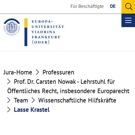
Go
Go
Für Beschäftigte
DE
to
to
O
the
the
se
Op
content
footer
me
section
section
Jura-Home
Professuren
Prof. Dr. Carsten Nowak - Lehrstuhl für
Öffentliches Recht, insbesondere Europarecht
Team
Wissenschaftliche Hilfskräfte
Lasse Krastel