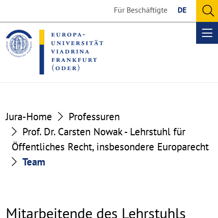
Go
Go
Für Beschäftigte
DE
to
to
O
the
the
se
Op
content
footer
me
section
section
Jura-Home
Professuren
Prof. Dr. Carsten Nowak - Lehrstuhl für
Öffentliches Recht, insbesondere Europarecht
Team
Mitarbeitende des Lehrstuhls