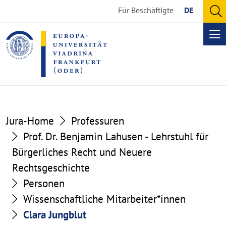
Go
Go
Für Beschäftigte
DE
to
to
O
the
the
se
Op
content
footer
me
section
section
Jura-Home
Professuren
Prof. Dr. Benjamin Lahusen - Lehrstuhl für
Bürgerliches Recht und Neuere
Rechtsgeschichte
Personen
Wissenschaftliche Mitarbeiter*innen
Clara Jungblut