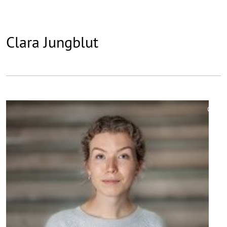
Clara Jungblut
©
Copy
aufk