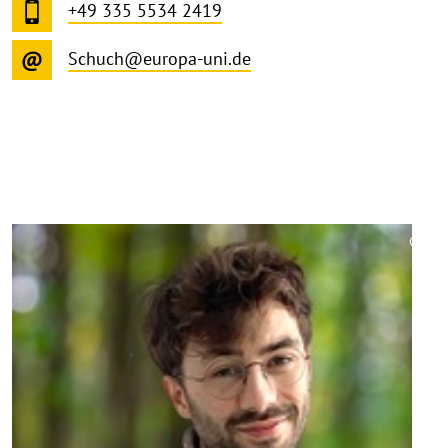
+49 335 5534 2419
Schuch@europa-uni.de
©
Copy
aufk