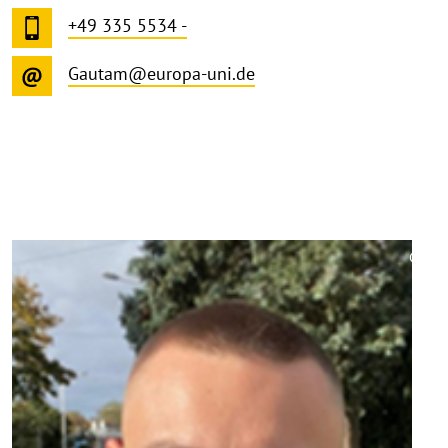
+49 335 5534 -
Gautam@europa-uni.de
©
Copy
aufk