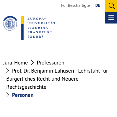
Go
Go
Für Beschäftigte
DE
to
to
O
the
the
se
Op
content
footer
me
section
section
Jura-Home
Professuren
Prof. Dr. Benjamin Lahusen - Lehrstuhl für
Bürgerliches Recht und Neuere
Rechtsgeschichte
Personen