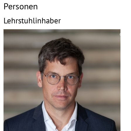
Personen
Lehrstuhlinhaber
©
Copy
aufk