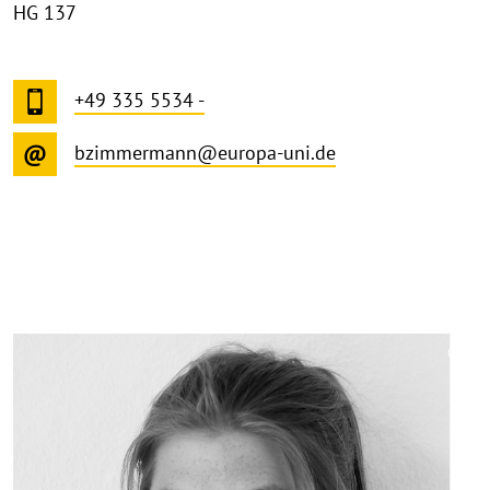
HG 137
+49 335 5534 -
bzimmermann@europa-uni.de
©
Copy
aufk