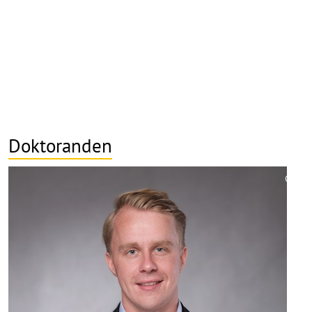
Doktoranden
©
Copy
aufk