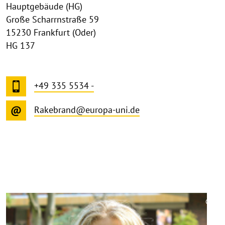
Hauptgebäude (HG)
Große Scharrnstraße 59
15230 Frankfurt (Oder)
HG 137
+49 335 5534 -
Rakebrand@europa-uni.de
©
Copy