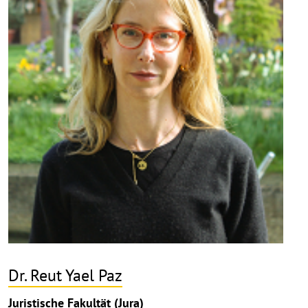
aufk
Dr. Reut Yael Paz
Juristische Fakultät (Jura)