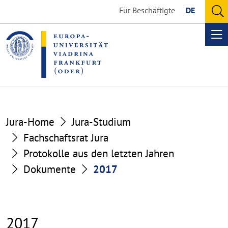
Go
Go
Für Beschäftigte
DE
to
to
O
the
the
se
Op
content
footer
me
section
section
Jura-Home
Jura-Studium
Fachschaftsrat Jura
Protokolle aus den letzten Jahren
Dokumente
2017
2017