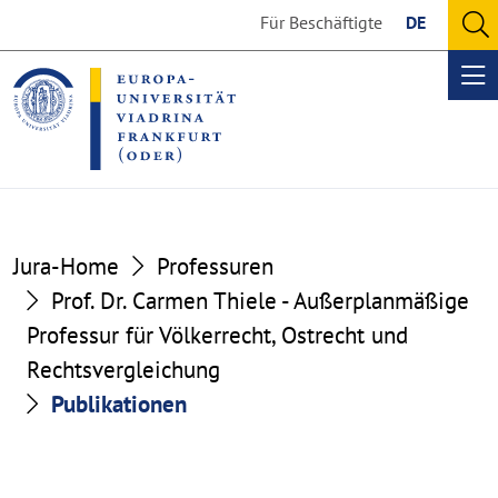
Go
Go
Für Beschäftigte
DE
to
to
O
the
the
se
Op
content
footer
me
section
section
Jura-Home
Professuren
Prof. Dr. Carmen Thiele - Außerplanmäßige
Professur für Völkerrecht, Ostrecht und
Rechtsvergleichung
Publikationen