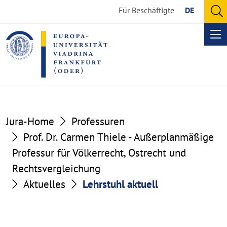
Go
Go
Für Beschäftigte
DE
to
to
O
the
the
se
Op
content
footer
me
section
section
Jura-Home
Professuren
Prof. Dr. Carmen Thiele - Außerplanmäßige
Professur für Völkerrecht, Ostrecht und
Rechtsvergleichung
Aktuelles
Lehrstuhl aktuell