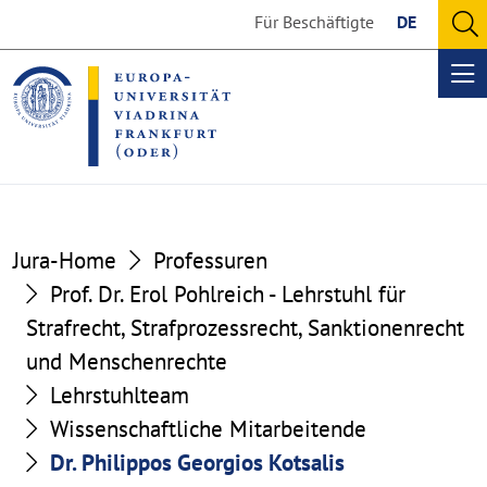
Go
Go
Für Beschäftigte
DE
to
to
O
the
the
se
Op
content
footer
me
section
section
Jura-Home
Professuren
Prof. Dr. Erol Pohlreich - Lehrstuhl für
Strafrecht, Strafprozessrecht, Sanktionenrecht
und Menschenrechte
Lehrstuhlteam
Wissenschaftliche Mitarbeitende
Dr. Philippos Georgios Kotsalis