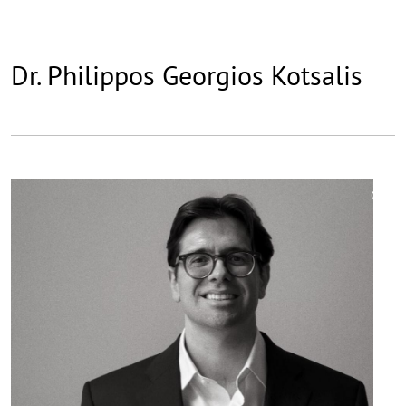
Dr. Philippos Georgios Kotsalis
©
Copy
aufk