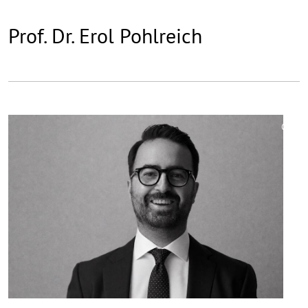
Prof. Dr. Erol Pohlreich
©
Copy
aufk