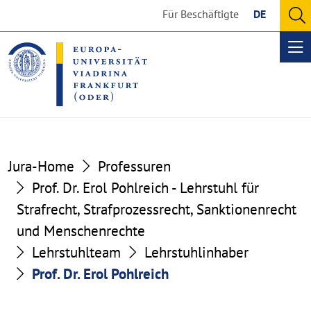
Go
Go
Für Beschäftigte
DE
to
to
O
the
the
se
Op
content
footer
me
section
section
Jura-Home
Professuren
Prof. Dr. Erol Pohlreich - Lehrstuhl für
Strafrecht, Strafprozessrecht, Sanktionenrecht
und Menschenrechte
Lehrstuhlteam
Lehrstuhlinhaber
Prof. Dr. Erol Pohlreich