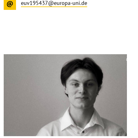
euv195437@europa-uni.de
©
Copy
aufk