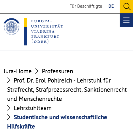
Go
Go
Für Beschäftigte
DE
to
to
O
the
the
se
Op
content
footer
me
section
section
Jura-Home
Professuren
Prof. Dr. Erol Pohlreich - Lehrstuhl für
Strafrecht, Strafprozessrecht, Sanktionenrecht
und Menschenrechte
Lehrstuhlteam
Studentische und wissenschaftliche
Hilfskräfte