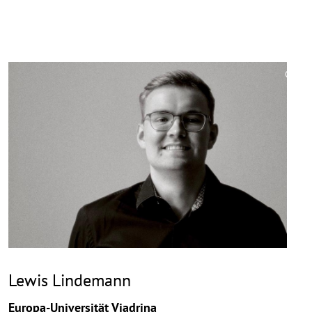
©
Copy
aufk
Lewis Lindemann
Europa-Universität Viadrina