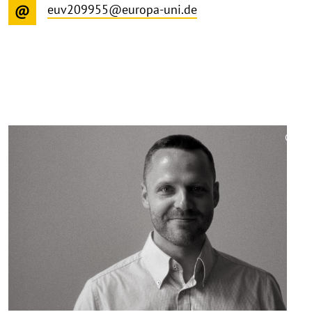
euv209955@europa-uni.de
©
Copy
aufk