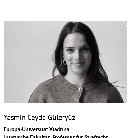
©
Copy
aufk
Yasmin Ceyda Güleryüz
Europa-Universität Viadrina
Juristische Fakultät, Professur für Strafrecht,