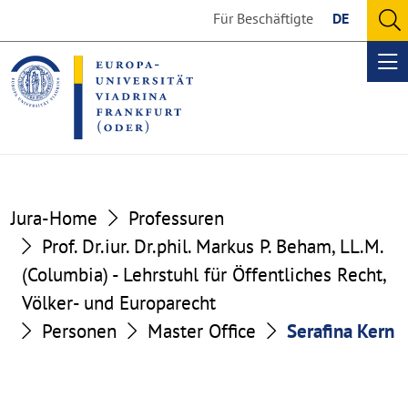
Go
Go
Für Beschäftigte
DE
to
to
O
the
the
se
Op
content
footer
me
section
section
Jura-Home
Professuren
Prof. Dr.iur. Dr.phil. Markus P. Beham, LL.M.
(Columbia) - Lehrstuhl für Öffentliches Recht,
Völker- und Europarecht
Personen
Master Office
Serafina Kern