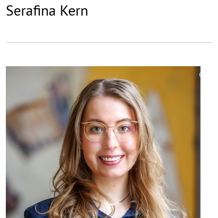
Serafina Kern
©
Copy
aufk