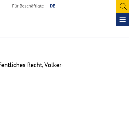
Für Beschäftigte
DE
O
se
Op
me
fentliches Recht, Völker-