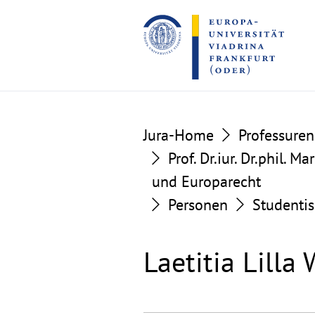
Go
Go
to
to
the
the
content
footer
section
section
Jura-Home
Professuren
Prof. Dr.iur. Dr.phil. 
und Europarecht
Personen
Studentis
Laetitia Lilla