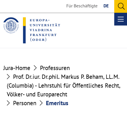
Go
Go
Für Beschäftigte
DE
to
to
O
the
the
se
Op
content
footer
me
section
section
Jura-Home
Professuren
Prof. Dr.iur. Dr.phil. Markus P. Beham, LL.M.
(Columbia) - Lehrstuhl für Öffentliches Recht,
Völker- und Europarecht
Personen
Emeritus