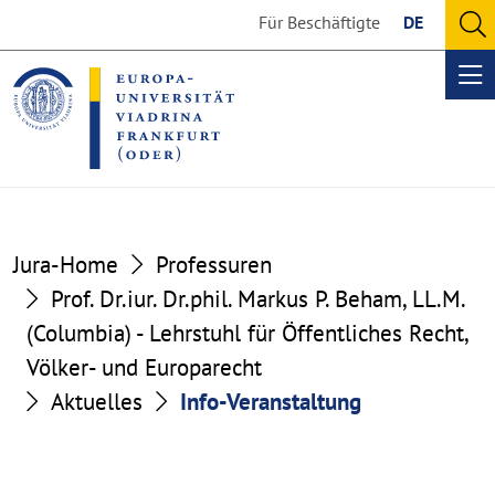
Go
Go
Für Beschäftigte
DE
to
to
O
the
the
se
Op
content
footer
me
section
section
Jura-Home
Professuren
Prof. Dr.iur. Dr.phil. Markus P. Beham, LL.M.
(Columbia) - Lehrstuhl für Öffentliches Recht,
Völker- und Europarecht
Aktuelles
Info-Veranstaltung