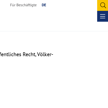
Für Beschäftigte
DE
O
se
Op
me
fentliches Recht, Völker-