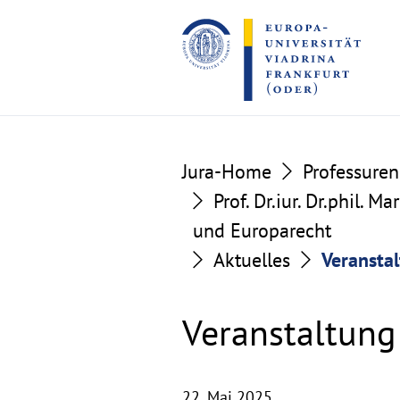
Go
Go
to
to
the
the
content
footer
section
section
Jura-Home
Professuren
Prof. Dr.iur. Dr.phil. 
und Europarecht
Aktuelles
Veransta
Veranstaltung
22. Mai 2025