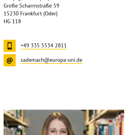
Große Scharrnstraße 59
15230 Frankfurt (Oder)
HG 118
+49 335 5534 2811
sademach@europa-uni.de
©
Copy
aufk