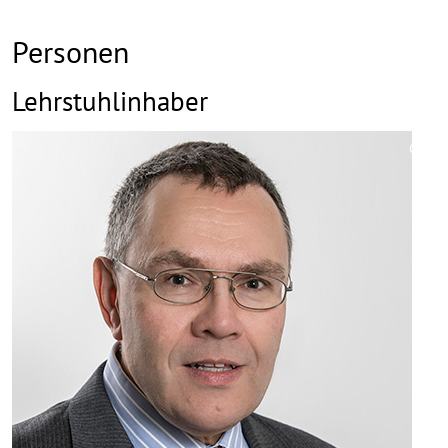
Personen
Lehrstuhlinhaber
©
Copy
aufk