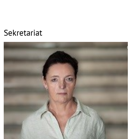
Sekretariat
©
Copy
aufk