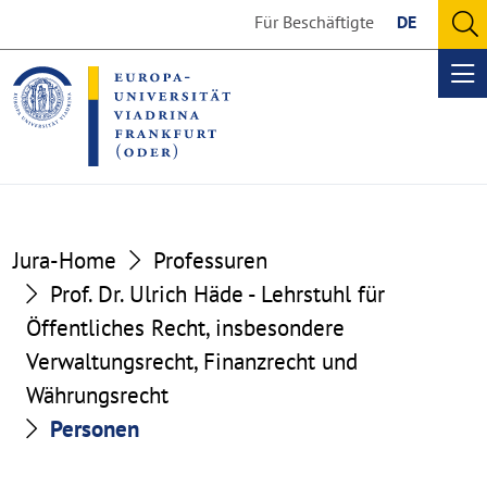
Go
Go
Für Beschäftigte
DE
to
to
O
the
the
se
Op
content
footer
me
section
section
Jura-Home
Professuren
Prof. Dr. Ulrich Häde - Lehrstuhl für
Öffentliches Recht, insbesondere
Verwaltungsrecht, Finanzrecht und
Währungsrecht
Personen