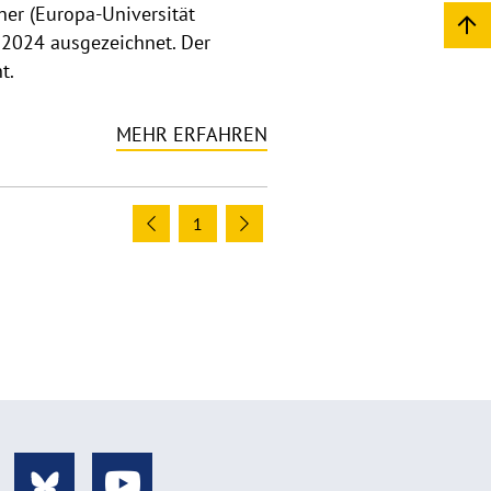
er (Europa-Universität
s 2024 ausgezeichnet. Der
t.
MEHR ERFAHREN
1
Previous
Next