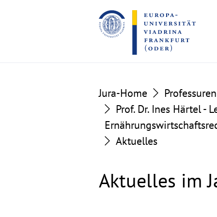
Go
Go
to
to
the
the
content
footer
section
section
Jura-Home
Professuren
Prof. Dr. Ines Härtel -
Ernährungswirtschaftsre
Aktuelles
Aktuelles im 