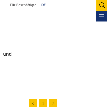
Für Beschäftigte
DE
O
se
Op
me
r- und
1
Previous
Next