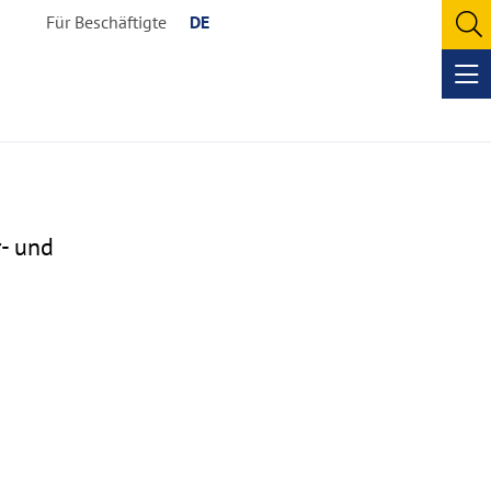
Für Beschäftigte
DE
O
se
Op
me
r- und