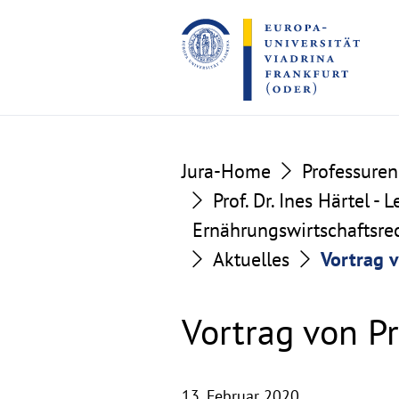
Go
Go
to
to
the
the
content
footer
section
section
Jura-Home
Professuren
Prof. Dr. Ines Härtel -
Ernährungswirtschaftsre
Aktuelles
Vortrag v
Vortrag von Pr
13. Februar 2020