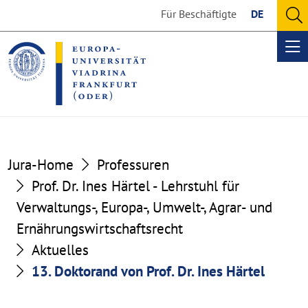
Go
Go
Für Beschäftigte
DE
to
to
O
the
the
se
Op
content
footer
me
section
section
Jura-Home
Professuren
Prof. Dr. Ines Härtel - Lehrstuhl für
Verwaltungs-, Europa-, Umwelt-, Agrar- und
Ernährungswirtschaftsrecht
Aktuelles
13. Doktorand von Prof. Dr. Ines Härtel