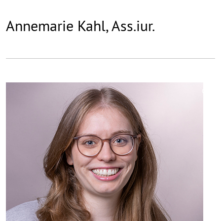
Annemarie Kahl, Ass.iur.
©
Copy
aufk