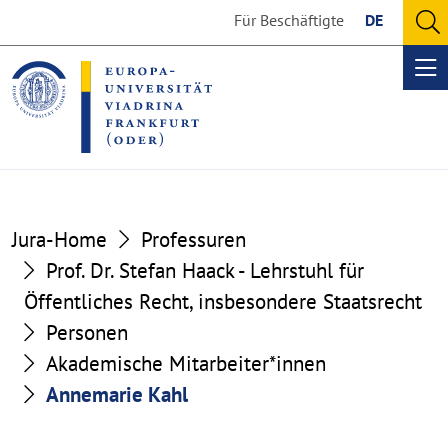
Go
Go
Für Beschäftigte
DE
to
to
O
the
the
se
Op
content
footer
me
section
section
Jura-Home
Professuren
Prof. Dr. Stefan Haack - Lehrstuhl für
Öffentliches Recht, insbesondere Staatsrecht
Personen
Akademische Mitarbeiter*innen
Annemarie Kahl