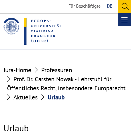
Go
Go
Für Beschäftigte
DE
to
to
O
the
the
se
Op
content
footer
me
section
section
Jura-Home
Professuren
Prof. Dr. Carsten Nowak - Lehrstuhl für
Öffentliches Recht, insbesondere Europarecht
Aktuelles
Urlaub
Urlaub