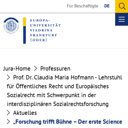
Go
Go
Für Beschäftigte
DE
to
to
O
the
the
se
Op
content
footer
me
section
section
Jura-Home
Professuren
Prof. Dr. Claudia Maria Hofmann - Lehrstuhl
für Öffentliches Recht und Europäisches
Sozialrecht mit Schwerpunkt in der
interdisziplinären Sozialrechtsforschung
Aktuelles
„Forschung trifft Bühne – Der erste Science