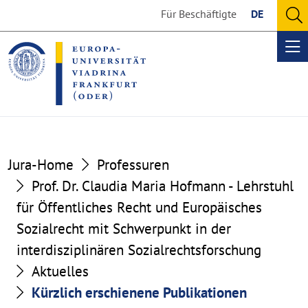
Go
Go
Für Beschäftigte
DE
to
to
O
the
the
se
Op
content
footer
me
section
section
Jura-Home
Professuren
Prof. Dr. Claudia Maria Hofmann - Lehrstuhl
für Öffentliches Recht und Europäisches
Sozialrecht mit Schwerpunkt in der
interdisziplinären Sozialrechtsforschung
Aktuelles
Kürzlich erschienene Publikationen