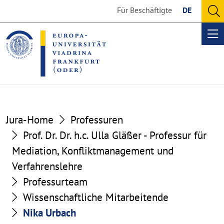
Go
Go
Für Beschäftigte
DE
to
to
O
the
the
se
Op
content
footer
me
section
section
Jura-Home
Professuren
Prof. Dr. Dr. h.c. Ulla Gläßer - Professur für
Mediation, Konfliktmanagement und
Verfahrenslehre
Professurteam
Wissenschaftliche Mitarbeitende
Nika Urbach