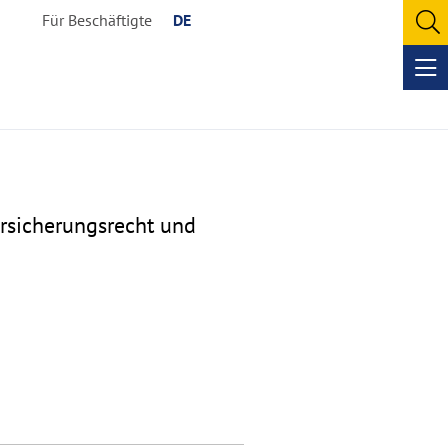
Für Beschäftigte
DE
O
se
Op
me
ersicherungsrecht und