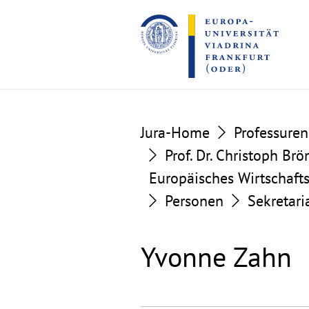
Go
Go
to
to
the
the
content
footer
section
section
Jura-Home
Professuren
Prof. Dr. Christoph Br
Europäisches Wirtschafts
Personen
Sekretari
Yvonne Zahn