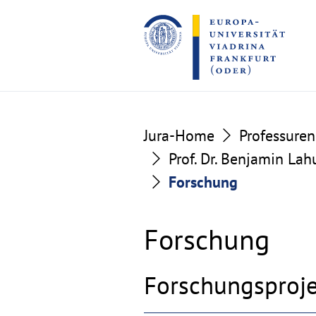
Go
Go
to
to
the
the
content
footer
section
section
Jura-Home
Professuren
Prof. Dr. Benjamin Lah
Forschung
Forschung
Forschungsproj