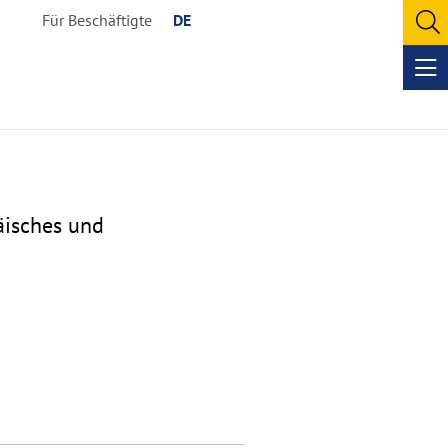
Für Beschäftigte
DE
O
se
Op
me
päisches und