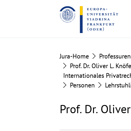
Go
Go
to
to
the
the
content
footer
section
section
Jura-Home
Professuren
Prof. Dr. Oliver L. Knö
Internationales Privatrec
Personen
Lehrstuhl
Prof. Dr. Olive