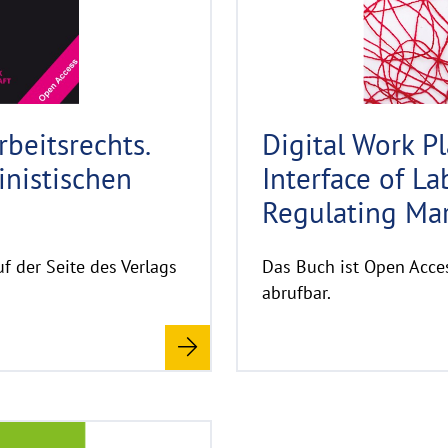
h
t
h
i
n
w
beitsrechts.
Digital Work P
e
inistischen
Interface of La
i
s
Regulating Mar
a
u
f der Seite des Verlags
Das Buch ist Open Acces
f
abrufbar.
k
l
a
p
p
e
©
n