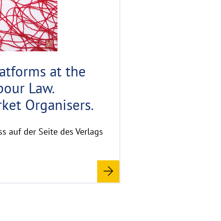
h
t
h
i
n
w
latforms at the
e
bour Law.
i
s
ket Organisers.
a
u
s auf der Seite des Verlags
f
k
l
a
p
p
e
n