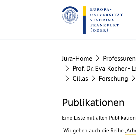
Go
Go
to
to
the
the
content
footer
section
section
Publikationen
Jura-Home
Professuren
Prof. Dr. Eva Kocher -
Cillas
Forschung
Publikationen
Eine Liste mit allen Publikati
Wir geben auch die Reihe
„Arb