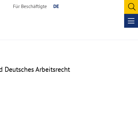
Für Beschäftigte
DE
O
se
Op
me
nd Deutsches Arbeitsrecht