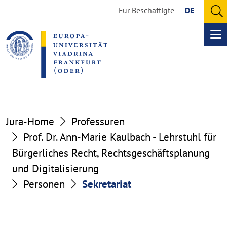
Go
Go
Für Beschäftigte
DE
to
to
O
the
the
se
Op
content
footer
me
section
section
Jura-Home
Professuren
Prof. Dr. Ann-Marie Kaulbach - Lehrstuhl für
Bürgerliches Recht, Rechtsgeschäftsplanung
und Digitalisierung
Personen
Sekretariat