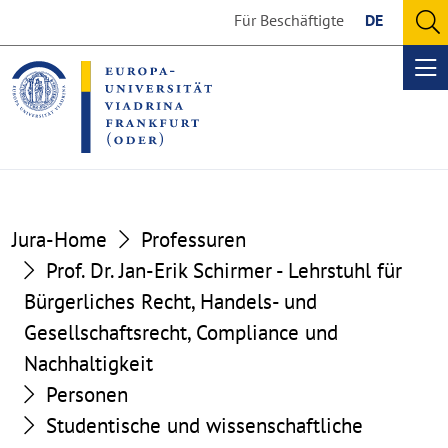
Go
Go
Für Beschäftigte
DE
to
to
O
the
the
se
Op
content
footer
me
section
section
Jura-Home
Professuren
Prof. Dr. Jan-Erik Schirmer - Lehrstuhl für
Bürgerliches Recht, Handels- und
Gesellschaftsrecht, Compliance und
Nachhaltigkeit
Personen
Studentische und wissenschaftliche