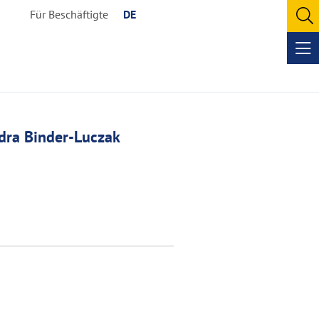
Für Beschäftigte
DE
O
se
Op
me
dra Binder-Luczak