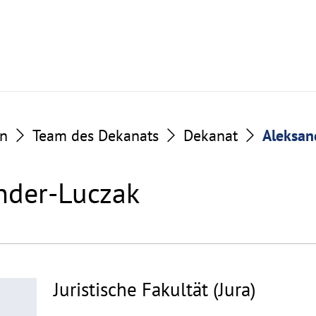
on
Team des Dekanats
Dekanat
Aleksan
nder-Luczak
Juristische Fakultät (Jura)