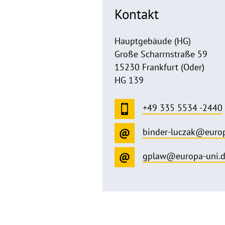
Kontakt
Hauptgebäude (HG)
Große Scharrnstraße 59
15230 Frankfurt (Oder)
HG 139
+49 335 5534 -2440
binder-luczak@europ
gplaw@europa-uni.