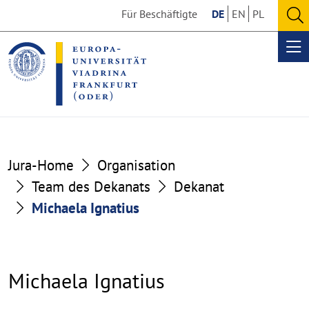
Go
Go
Für Beschäftigte
DE
EN
PL
to
to
O
the
the
se
Op
content
footer
me
section
section
Jura-Home
Organisation
Team des Dekanats
Dekanat
Michaela Ignatius
Michaela Ignatius