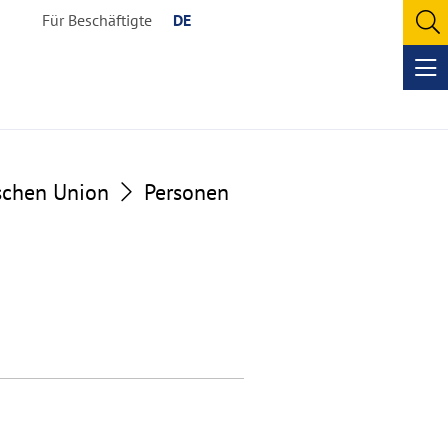
Für Beschäftigte
DE
O
se
Op
me
ischen Union
Personen